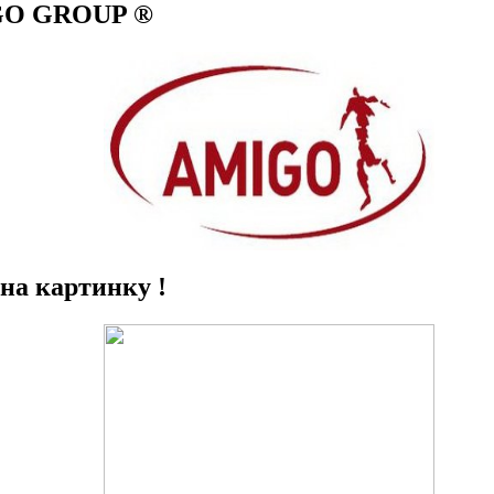
IGO GROUP ®
на картинку !