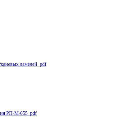
тканевых ламелей pdf
ния РП-М-055 pdf